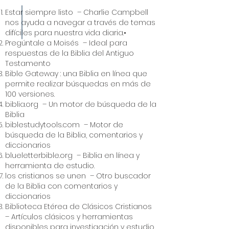
Estar siempre listo
– Charlie Campbell
nos ayuda a navegar a través de temas
difíciles para nuestra vida diaria.•
Pregúntale a Moisés
– Ideal para
respuestas de la Biblia del Antiguo
Testamento
Bible Gateway
: una Biblia en línea que
permite realizar búsquedas en más de
100 versiones.
biblia.org
– Un motor de búsqueda de la
Biblia
biblestudytools.com
– Motor de
búsqueda de la Biblia, comentarios y
diccionarios
blueletterbible.org
– Biblia en línea y
herramienta de estudio.
los cristianos se unen
– Otro buscador
de la Biblia con comentarios y
diccionarios
Biblioteca Etérea de Clásicos Cristianos
– Artículos clásicos y herramientas
disponibles para investigación y estudio.