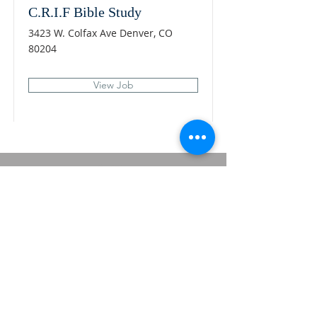
C.R.I.F Bible Study
3423 W. Colfax Ave Denver, CO
80204
View Job
我们唯一的目标是分享耶稣基督的福音。
地址
科尔法克斯大街 3423 号
科罗拉多州丹佛市 80204
info@CRIF.com
订阅电子邮件
First Name