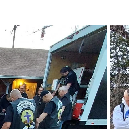
CONTACT
捐
New Page
RE