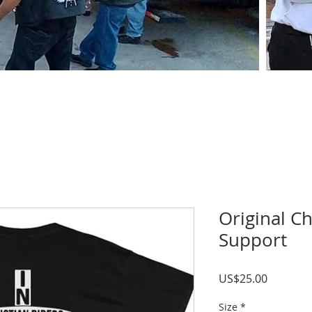
Original Ch
Support
價
US$25.00
格
Size
*