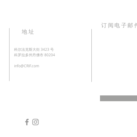
订阅电子邮
地址
First Name
科尔法克斯大街 3423 号
科罗拉多州丹佛市 80204
Last Name
info@CRIF.com
在此处输入您的电